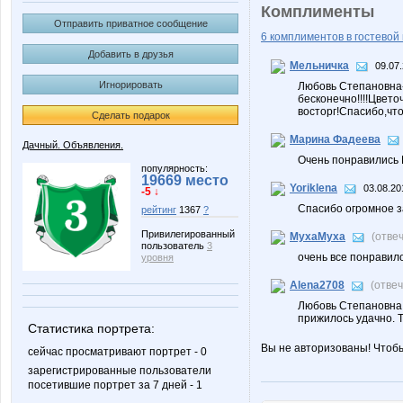
Комплименты
Отправить приватное сообщение
6 комплиментов в гостевой 
Добавить в друзья
Мельничка
09.07.
Игнорировать
Любовь Степановна-
бесконечно!!!!Цвето
восторг!Спасибо,чт
Сделать подарок
Марина Фадеева
Дачный. Объявления.
Очень понравились В
популярность:
19669 место
Yoriklena
03.08.20
-5 ↓
Спасибо огромное з
рейтинг
1367
?
Привилегированный
MyxaMyxa
(отве
пользователь
3
очень все понравилос
уровня
Alena2708
(отве
Любовь Степановна!
прижилось удачно. Т
Статистика портрета:
Вы не авторизованы! Чтоб
сейчас просматривают портрет - 0
зарегистрированные пользователи
посетившие портрет за 7 дней - 1